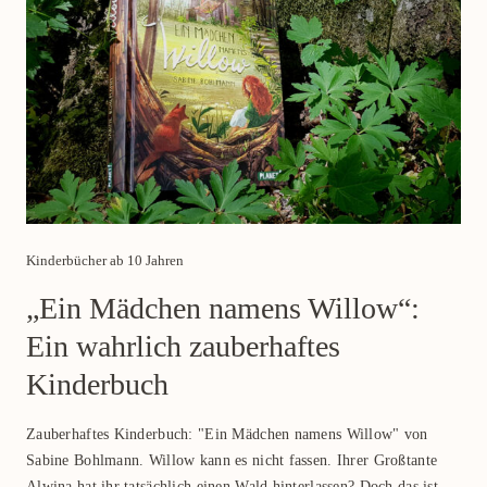
Category
Kinderbücher ab 10 Jahren
„Ein Mädchen namens Willow“:
Ein wahrlich zauberhaftes
Kinderbuch
Zauberhaftes Kinderbuch: "Ein Mädchen namens Willow" von
Sabine Bohlmann. Willow kann es nicht fassen. Ihrer Großtante
Alwina hat ihr tatsächlich einen Wald hinterlassen? Doch das ist